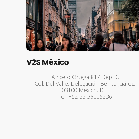
V2S México
Aniceto Ortega 817 Dep D,
Col. Del Valle, Delegación Benito Juárez,
03100 Mexico, D.F.
Tel: +52 55 36005236